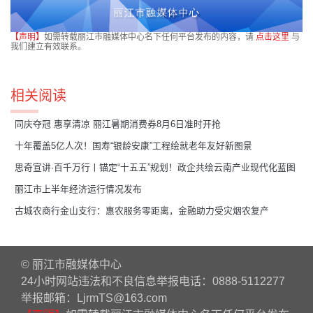
【声明】
如需转载丽江市融媒体中心名下任何平台发布的内容，请
点击这里
与
我们建立有效联系。
相关阅读
同庆夺冠 惠享清凉 丽江暑期消费券8月6日准时开抢
十年覆盖5亿人次！国寿“银龄安康”工程绘就老年友好新图景
思奇宣讲·百千万行丨锚定“十五五”规划！政企共绘云南产业现代化蓝图
丽江市上半年经济运行情况发布
古城农商行金山支行：惠农服务零距离，金融助力受灾烟农复产
© 丽江市融媒体中心
24小时网站违法和不良信息举报电话：0888-5112277
举报邮箱：LjrmTS@163.com