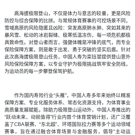
高海拔极限登山，不仅是体力与意志的较量，更是风险
防控与综合保障的比拼。与常规体育赛事的可控场景不同，
雪域高原的风险隐匿且凶险：突发高原肺水肿、突如其来的
暴风雪、松动的冰岩裂缝、极寒低温冻伤，每一项危机都极
具致命性。对登山者而言，强健体魄是冲锋的底气，而专业
保险保障方案，则是敢于出发、勇于突破的坚实后盾。针对
此次高海拔极限登山任务，中国人寿为栾钰堃提供登山意外
风险保险保障方案，以专业守护为极限挑战筑牢安全防线，
为运动员的每一步攀登保驾护航。
作为国内寿险行业“头雁”，中国人寿多年来始终以精准
保障方案、专业化服务体系、常态化资源支持，为体育事业
高质量发展赋能。除助力极限登山运动外，中国人寿推出的
“跃动未来、动就值得”行业内首个体育营销计划，还广泛覆
盖了CBA联赛、“东北超”、环塔国际拉力赛等多个运动领域
赛事，旨在通过融合体育场景与金融服务，倡导“主动运