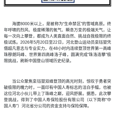
海拔8000米以上，是被称为“生命禁区”的雪域高原。终
年呼啸的烈风、极度稀薄的氧气、瞬息万变的极端天气，让
每一次向上攀登，都成为人类直面自然、挑战自我极限的终
极试炼。2026年5月20日至22日，河北登山运动员栾钰堃凭
借超凡意志与专业实力，在48小时内连续登顶世界第一高峰
珠穆朗玛峰、世界第四高峰洛子峰，圆满完成“珠洛连攀”极
限挑战，刷新中国登山领域历史纪录。
当公众聚焦栾钰堃双峰登顶的高光时刻，惊叹于勇者突
破极限的魄力时，一面印有中国人寿标志的洁白手幅，也被
这位河北小伙儿带上了珠峰之巅，迎风舒展。据悉，此次攀
登挑战，得到了中国人寿保险股份有限公司（以下简称“中
国人寿”）河北省分公司的资金支持与保险保障。