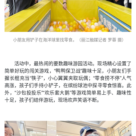
小朋友用铲子在海洋球里找零食。（丽江融媒记者 罗蓉 摄）
活动中，最热闹的要数趣味游园活动。现场精心设置了
简单好玩的闯关游戏，“鸭鸭保卫战”趣味十足，小朋友们手
握长棍充当“筷子”，小心翼翼夹取玩偶；“零食捞不停”人气
高涨，孩子们手持小铲子，在缤纷球池中探寻零食惊喜。此
外，“沙包投投乐”“欢乐套大鹅”等游戏简单易上手、趣味性
十足，孩子们结伴游玩，现场欢声笑语不断。