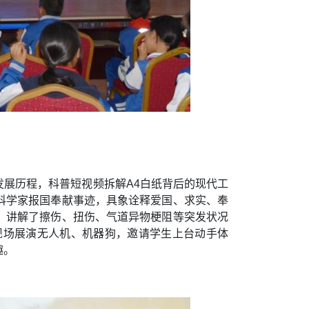
发展历程，科普短视频拆解A4白纸背后的现代工
辈科学家报国奉献事迹，具象诠释爱国、求实、奉
座，讲解了擦伤、扭伤、气道异物梗阻等突发状况
现场展演无人机、机器狗，邀请学生上台动手体
趣。