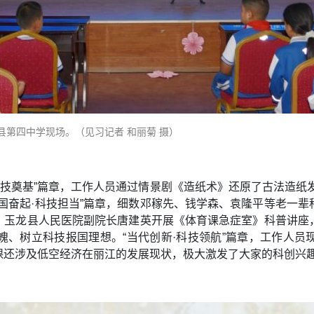
县第四中学现场。（见习记者 和丽菊 摄）
科技奠基”篇章，工作人员通过情景剧《造纸术》还原了古法造纸
国奋起·科技担当”篇章，细数邓稼先、钱学森、袁隆平等老一
章，玉龙县人民医院副院长唐建英开展《体育课急症室》科普讲
魄、树立科技报国理想。“当代创新·科技领航”篇章，工作人员
课还涉及低空经济在丽江的发展现状，极大激发了大家的科创兴