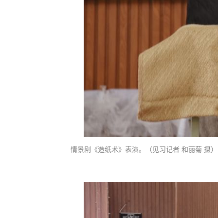
情景剧《造纸术》表演。（见习记者 和丽菊 摄）