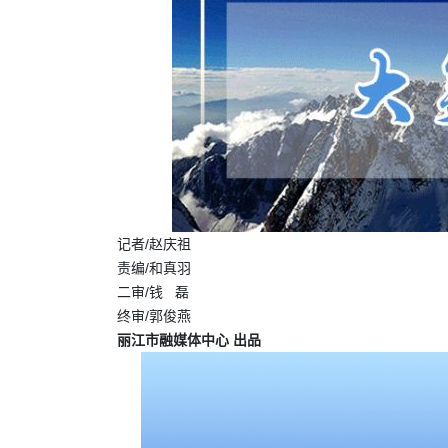
记者/赵庆祖
责编/和真羽
二审/钱 磊
终审/郭俊燕
丽江市融媒体中心 出品