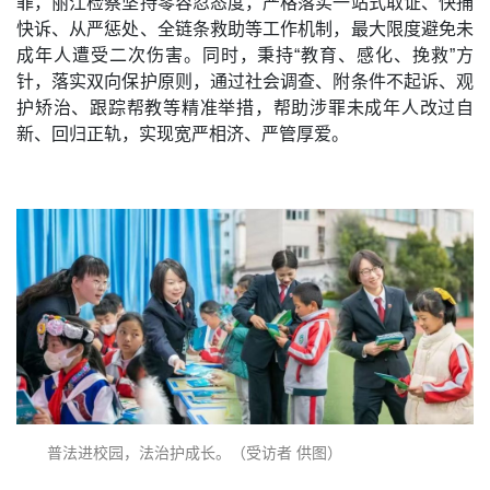
罪，丽江检察坚持零容忍态度，严格落实一站式取证、快捕
快诉、从严惩处、全链条救助等工作机制，最大限度避免未
成年人遭受二次伤害。同时，秉持“教育、感化、挽救”方
针，落实双向保护原则，通过社会调查、附条件不起诉、观
护矫治、跟踪帮教等精准举措，帮助涉罪未成年人改过自
新、回归正轨，实现宽严相济、严管厚爱。
普法进校园，法治护成长。（受访者 供图）