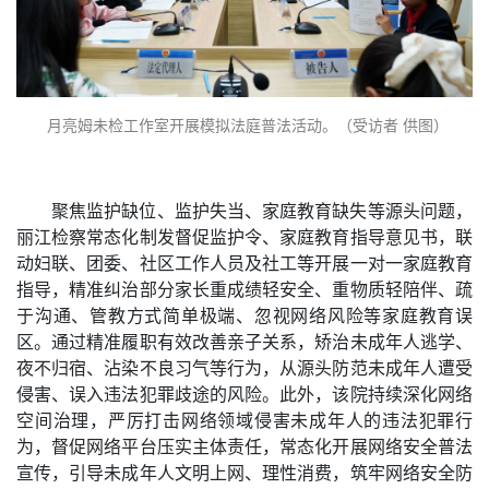
月亮姆未检工作室开展模拟法庭普法活动。（受访者 供图）
聚焦监护缺位、监护失当、家庭教育缺失等源头问题，
丽江检察常态化制发督促监护令、家庭教育指导意见书，联
动妇联、团委、社区工作人员及社工等开展一对一家庭教育
指导，精准纠治部分家长重成绩轻安全、重物质轻陪伴、疏
于沟通、管教方式简单极端、忽视网络风险等家庭教育误
区。通过精准履职有效改善亲子关系，矫治未成年人逃学、
夜不归宿、沾染不良习气等行为，从源头防范未成年人遭受
侵害、误入违法犯罪歧途的风险。此外，该院持续深化网络
空间治理，严厉打击网络领域侵害未成年人的违法犯罪行
为，督促网络平台压实主体责任，常态化开展网络安全普法
宣传，引导未成年人文明上网、理性消费，筑牢网络安全防