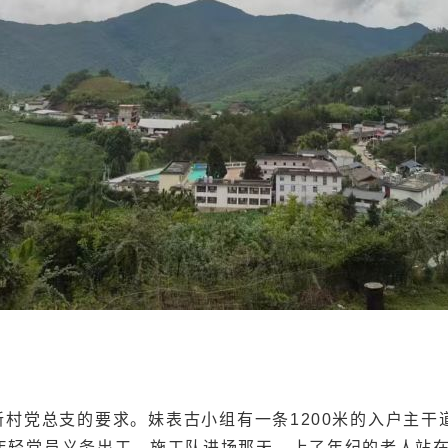
村党总支的要求。妹表古小组有一条1200米的入户主干
年轻党员义务出工。施工队进场那天，上了年纪的老人站在