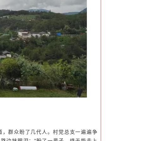
道，群众盼了几代人。村党总支一遍遍争
路边抹眼泪：“盼了一辈子，终于能走上