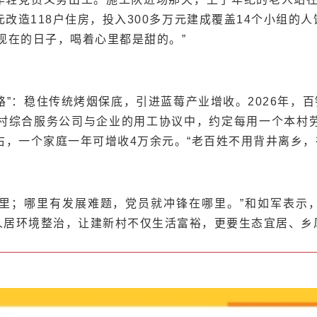
元改造118户住房，投入300多万元建成覆盖14个小组
现在的日子，喝着心里都是甜的。”
路”：稳住传统烤烟保底，引进蓝莓产业增收。2026年，百
在村综合服务公司与企业的用工协议中，约定每用一个本村
左右，一个家庭一年可增收4万余元。“老百姓不用背井离乡
哪里；哪里有发展难题，党员就冲锋在哪里。”和如军表示
人居环境整治，让建新村不仅生活富裕，更要生态宜居、乡