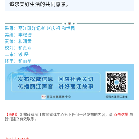
追求美好生活的共同愿景。
采写：丽江融媒记者 赵庆祖 和世民
美编
：李耀瑭
责编：和润黄
校对：和真羽
二审：钱 磊
终审：和丽星
【声明】
如需转载丽江市融媒体中心名下任何平台发布的内容，请
点击这里
与
我们建立有效联系。