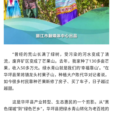
“曾经的荒山长满了绿树，受污染的河水变成了清
流，废弃矿区变成了芒果山。去年，我家种了130多亩芒
果，收入50多万元。绿水青山就是我们的‘幸福靠山’。”在
华坪县荣将镇龙头村果子山，种植大户陈代华对记者说，
如今很多村民靠种芒果新修了房子、买了车子，日子越过
越甜。
这是华坪县产业转型、生态惠民的一个剪影。从“黑
色煤城”到“绿色芒乡”，华坪县把绿水青山转化为老百姓的