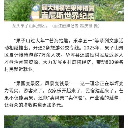
龙头果子山
风景区。（丽江融媒记者 赵庆祖 摄）
“果子山过大年”“芒海拾趣，乐享五一”等系列文旅活
动相继推出，开通2条旅游公交专线。2025年，果子山景
区累计接待游客7万余人次。华坪县还鼓励村民及返乡人
才盘活闲置资源，大力发展乡村庭院经济，带动800余名
村民就近就业。
“果园变景区，风景变钱景”——这一理念正在华坪变
为现实。游客来了，农家乐开起来了，民宿建起来了，芒
果不仅能卖果，还能“卖风景”“卖体验”。产业链的延伸，
让群众的增收渠道更加多元。