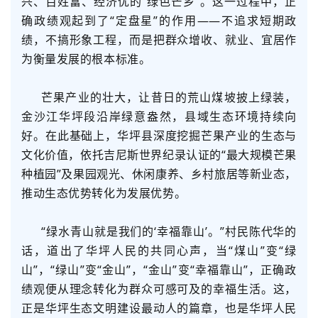
兴、百姓富、经济优的“绿色芒乡”。这一过程中，正
确政绩观起到了“定盘星”的作用——不追求短期政
绩，不搞形象工程，而是把群众增收、就业、宜居作
为衡量发展的根本标准。
芒果产业的壮大，让昔日的荒山煤坡披上绿装，
金沙江华坪段沿岸绿意盎然，县域生态环境持续向
好。在此基础上，华坪县深度挖掘芒果产业的生态与
文化价值，依托吉尼斯世界纪录认证的“最大规模芒果
种植园”及果园观光、休闲康养、乡村旅居等新业态，
推动生态优势转化为发展优势。
“绿水青山就是我们的‘幸福靠山’。”村民陈代华的
话，道出了华坪人民的共同心声，当“煤山”变“绿
山”，“绿山”变“金山”，“金山”变“幸福靠山”，正确政
绩观便从理念转化为群众可感可及的幸福生活。这，
正是华坪生态文明建设最动人的篇章，也是华坪人民