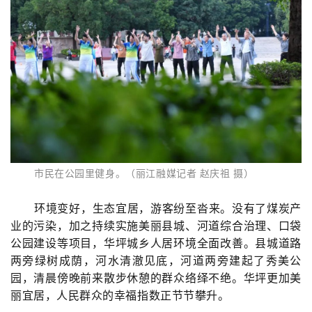
市民在公园里健身。（丽江融媒记者 赵庆祖 摄）
环境变好，生态宜居，游客纷至沓来。没有了煤炭产
业的污染，加之持续实施美丽县城、河道综合治理、口袋
公园建设等项目，华坪城乡人居环境全面改善。县城道路
两旁绿树成荫，河水清澈见底，河道两旁建起了秀美公
园，清晨傍晚前来散步休憩的群众络绎不绝。华坪更加美
丽宜居，人民群众的幸福指数正节节攀升。