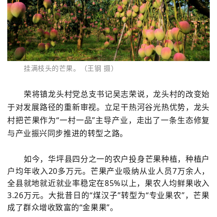
挂满枝头的芒果。（王钢 摄）
荣将镇龙头村党总支书记吴志荣说，龙头村的改变始
于对发展路径的重新审视。立足干热河谷光热优势，龙头
村把芒果作为“一村一品”主导产业，走出了一条生态修复
与产业振兴同步推进的转型之路。
如今，华坪县四分之一的农户投身芒果种植，种植户
户均年收入20多万元。芒果产业吸纳从业人员7万余人，
全县就地就近就业率稳定在85%以上，果农人均鲜果收入
3.26万元。大批昔日的“煤汉子”转型为“专业果农”，芒果
成了群众增收致富的“金果果”。