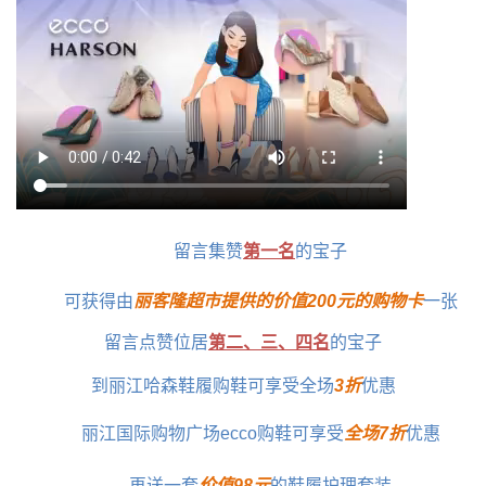
留言集赞
第一名
的宝子
可获得由
丽客隆超市提供的价值200元的购物卡
一张
留言点赞位居
第二、三、四名
的宝子
到丽江哈森鞋履购鞋可享受全场
3折
优惠
丽江国际购物广场ecco购鞋可享受
全场7折
优惠
再送一套
价值98元
的鞋履护理套装