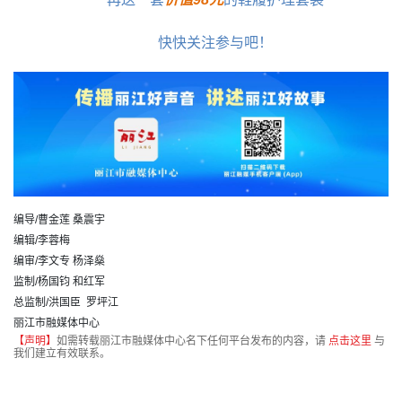
快快关注参与吧！
编导/曹金莲 桑震宇
编辑/李蓉梅
编审/李文专 杨泽燊
监制/杨国钧 和红军
总监制/洪国臣 罗坪江
丽江市融媒体中心
【声明】
如需转载丽江市融媒体中心名下任何平台发布的内容，请
点击这里
与
我们建立有效联系。