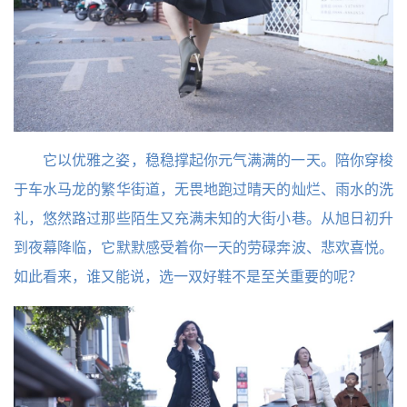
它以优雅之姿，稳稳撑起你元气满满的一天。陪你穿梭
于车水马龙的繁华街道，无畏地跑过晴天的灿烂、雨水的洗
礼，悠然路过那些陌生又充满未知的大街小巷。从旭日初升
到夜幕降临，它默默感受着你一天的劳碌奔波、悲欢喜悦。
如此看来，谁又能说，选一双好鞋不是至关重要的呢？