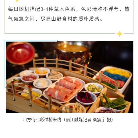
每日随机搭配3-4种草木色系，色彩清雅不浮夸，热
气氤氲之间，尽显山野食材的质朴质感。
四方街七彩过桥米线（丽江融媒记者 桑震宇 摄）