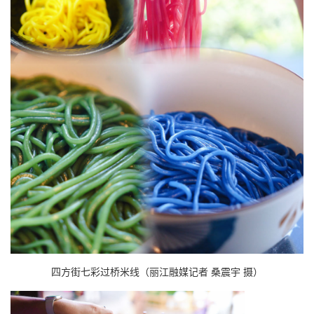
四方街七彩过桥米线（丽江融媒记者 桑震宇 摄）