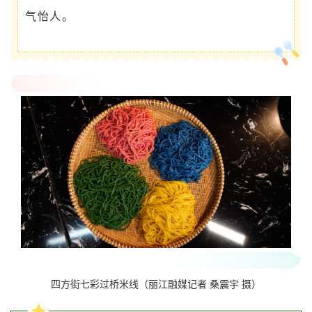
气怡人。
四方街七彩过桥米线（丽江融媒记者 桑震宇 摄）