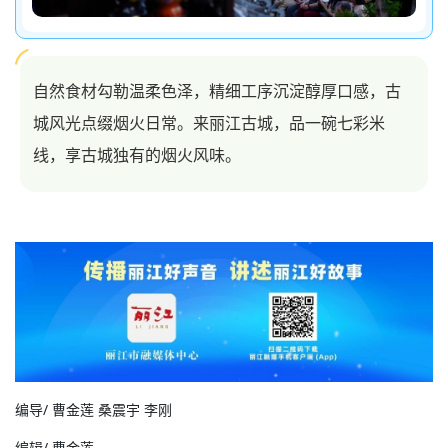
自然食材勾勒温柔色泽，精细工序沉淀醇厚口感，古
城风光点缀烟火日常。
来丽江古城，品一碗七彩米
线，享古城独有的烟火风味。
编导
/ 曹金莲 桑震宇 李刚
编辑
/ 曹金莲