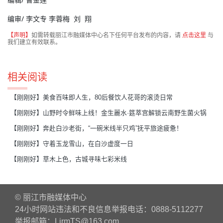
编审
/ 李文专
李蓉梅
刘 翔
【声明】
如需转载丽江市融媒体中心名下任何平台发布的内容，请
点击这里
与
我们建立有效联系。
相关阅读
【刚刚好】美食百味即人生，80后餐饮人花哥的滚烫日常
【刚刚好】山野时令鲜味上线！金生麗水·筵萃宫解锁云南野生菌火锅
【刚刚好】奔赴白沙老街，“一碗米线半只鸡”抚平旅途疲惫！
【刚刚好】守着玉龙雪山，在白沙虚度一日
【刚刚好】草木上色，古城寻味七彩米线
© 丽江市融媒体中心
24小时网站违法和不良信息举报电话：0888-5112277
举报邮箱：LjrmTS@163.com