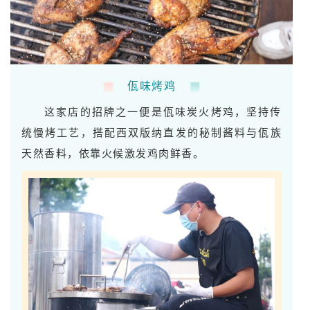
佤味烤鸡
这家店的招牌之一便是佤味炭火烤鸡，坚持传
统慢烤工艺，搭配西双版纳直发的秘制酱料与佤族
天然香料，依靠火候激发鸡肉鲜香。