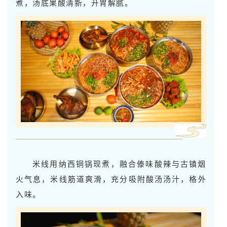
煮，汤底果酸清新，开胃解腻。
米线用纳西铜锅现煮，融合傣味酸辣与古镇烟
火气息，米线
筋道
爽滑，充分吸附酸汤汤汁，格外
入味。