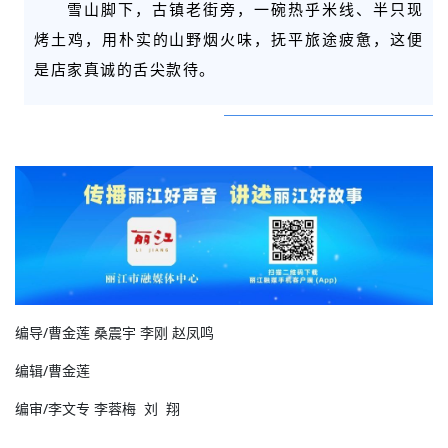
雪山脚下，古镇老街旁，一碗热乎米线、半只现
烤土鸡，用朴实的山野烟火味，抚平旅途疲惫，这便
是店家真诚的舌尖款待。
编导
/曹金莲 桑震宇 李刚 赵凤鸣
编辑
/曹金莲
编审
/李文专
李蓉梅
刘 翔