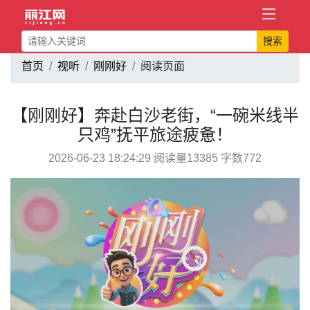
搜索
首页
视听
刚刚好
阅读页面
【刚刚好】奔赴白沙老街，“一碗米线半
只鸡”抚平旅途疲惫！
2026-06-23 18:24:29 阅读量13385 字数772