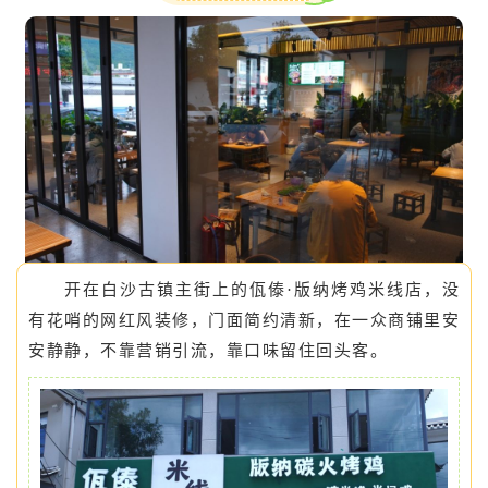
开在白沙古镇主街上的
佤傣·版纳烤鸡米线店
，没
有花哨的
网红风
装修，门面简约清新，在一众商铺里安
安静静，不靠营销引流，靠口味留住回头客。