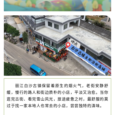
丽江白沙古镇保留着原生的烟火气，老街安静舒
缓，慢行的路人和街边质朴的小店，平淡又治愈。当你
逛完古街、看完雪山风光，旅途疲惫之时，最舒服的莫
过于找一家本地人也常去的小店，尝尝独特的滇味。