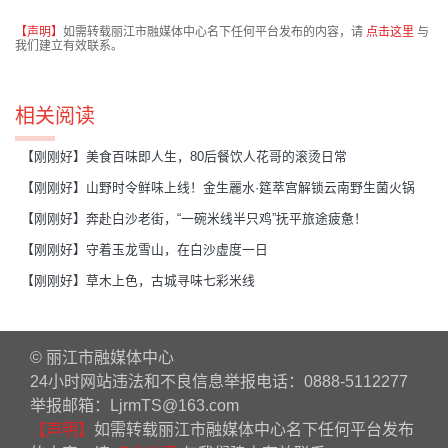
【声明】
如需转载丽江市融媒体中心名下任何平台发布的内容，请
点击这里
与
我们建立有效联系。
相关阅读
【刚刚好】美食百味即人生，80后餐饮人花哥的滚烫日常
【刚刚好】山野时令鲜味上线！金生麗水·筵萃宫解锁云南野生菌火锅
【刚刚好】奔赴白沙老街，“一碗米线半只鸡”抚平旅途疲惫！
【刚刚好】守着玉龙雪山，在白沙虚度一日
【刚刚好】草木上色，古城寻味七彩米线
© 丽江市融媒体中心
24小时网站违法和不良信息举报电话：0888-5112277
举报邮箱：LjrmTS@163.com
【声明】
如需转载丽江市融媒体中心名下任何平台发布