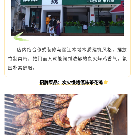
店内结合傣式装修与丽江本地木质建筑风格，摆放
竹制桌椅，推门而入就能闻到浓郁的炭火烤鸡香气，氛
围朴素舒服。
招牌菜品：
炭火慢烤佤味茶花鸡