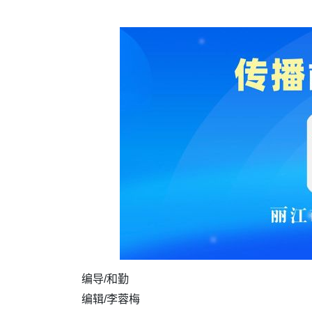
编导/和勤
编辑/李蓉梅