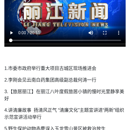
1.市委市政府举行重大项目古城区现场推进会
2.李刚会见云南白药集团高级副总裁何涛一行
3.【旅居丽江】在丽江八叶度假旅居小镇的慢时光里静享美
好
4.讲清廉故事 扬清风正气 “清廉文化”主题宣讲进“两新”组织
示范宣讲活动举行
5.野生保护动物赤麂误入玉龙雪山景区被救治放生