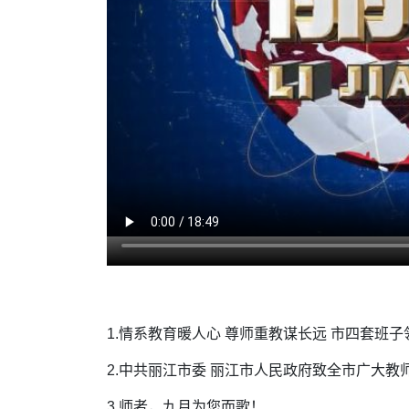
1.情系教育暖人心 尊师重教谋长远 市四套班
2.中共丽江市委 丽江市人民政府致全市广大教
3.师者，九月为您而歌！