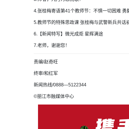
4.张桂梅寄语第41个教师节：不惧一切困难 勇
5.教师节的特殊思政课 张桂梅与武警新兵共话
6.【新闻特写】微光成炬 星辉满途
7.老师，谢谢您！
责编/赵奇旺
终审/
和红军
新闻热线/0888—5122344
©丽江市融媒体中心