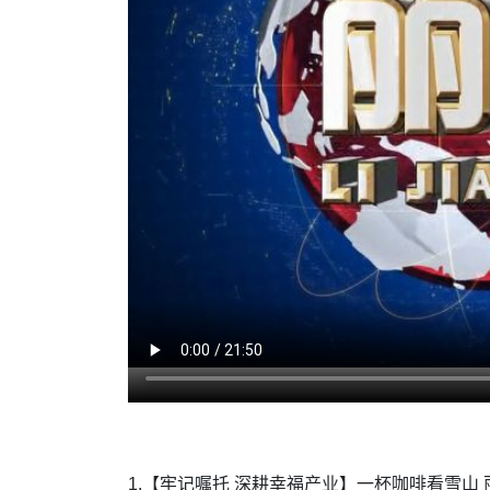
1.【牢记嘱托 深耕幸福产业】一杯咖啡看雪山