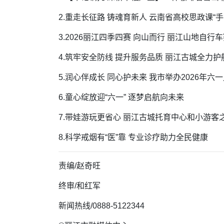
2.重走长征路 铸魂育新人 云南省高校思政课“
3.2026丽江四季四赛 向山而行 丽江山地自行
4.筑牢安全防线 提升服务品质 丽江古城全力
5.润心伴成长 同心护未来 我市举办2026年六
6.童心绽放迎“六一” 逐梦启航向未来
7.带娃游玩更省心 丽江古城托育中心和小游客
8.科学戒烟有“医”靠 专业诊疗助力全民健康
责编/赵奇旺
终审/
和红军
新闻热线/0888-5122344