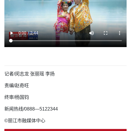
记者/
闵志龙 张丽瑶 李扬
责编/赵奇旺
终审/杨国钧
新闻热线/0888—5122344
©丽江市融媒体中心