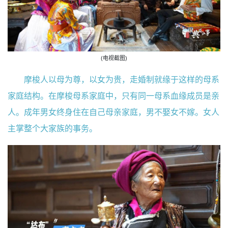
(电视截图)
摩梭人以母为尊，以女为贵，走婚制就缘于这样的母系
家庭结构。在摩梭母系家庭中，只有同一母系血缘成员是亲
人。成年男女终身住在自己母亲家庭，男不娶女不嫁。女人
主掌整个大家族的事务。