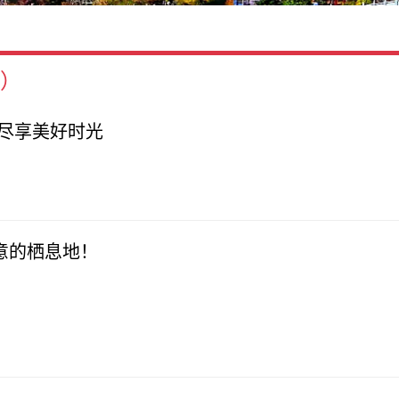
条）
 尽享美好时光
意的栖息地！