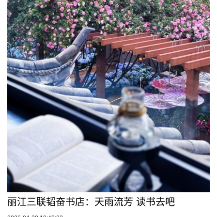
丽江三联韬奋书店：天雨流芳 读书去吧