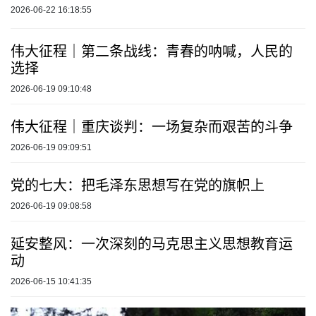
2026-06-22 16:18:55
伟大征程｜第二条战线：青春的呐喊，人民的
选择
2026-06-19 09:10:48
伟大征程｜重庆谈判：一场复杂而艰苦的斗争
2026-06-19 09:09:51
党的七大：把毛泽东思想写在党的旗帜上
2026-06-19 09:08:58
延安整风：一次深刻的马克思主义思想教育运
动
2026-06-15 10:41:35