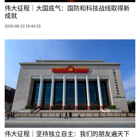
伟大征程｜大国底气：国防和科技战线取得新
成就
2026-06-23 16:40:33
伟大征程｜坚持独立自主：我们的朋友遍天下