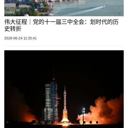
伟大征程｜党的十一届三中全会：划时代的历
史转折
2026-06-24 11:35:41