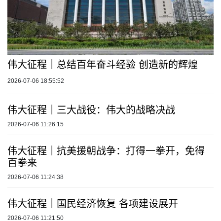
伟大征程｜总结百年奋斗经验 创造新的辉煌
2026-07-06 18:55:52
伟大征程｜三大战役：伟大的战略决战
2026-07-06 11:26:15
伟大征程｜抗美援朝战争：打得一拳开，免得
百拳来
2026-07-06 11:24:38
伟大征程｜国民经济恢复 各项建设展开
2026-07-06 11:21:50