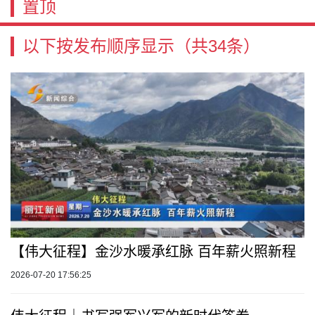
置顶
以下按发布顺序显示
（共34条）
【伟大征程】金沙水暖承红脉 百年薪火照新程
2026-07-20 17:56:25