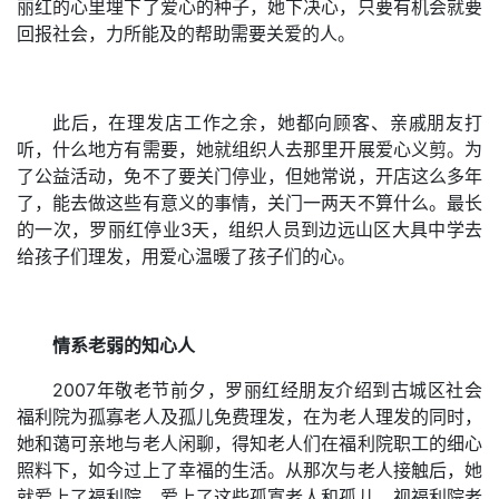
丽红的心里埋下了爱心的种子，她下决心，只要有机会就要
回报社会，力所能及的帮助需要关爱的人。
此后，在理发店工作之余，她都向顾客、亲戚朋友打
听，什么地方有需要，她就组织人去那里开展爱心义剪。为
了公益活动，免不了要关门停业，但她常说，开店这么多年
了，能去做这些有意义的事情，关门一两天不算什么。最长
的一次，罗丽红停业3天，组织人员到边远山区大具中学去
给孩子们理发，用爱心温暖了孩子们的心。
情系老弱的知心人
2007年敬老节前夕，罗丽红经朋友介绍到古城区社会
福利院为孤寡老人及孤儿免费理发，在为老人理发的同时，
她和蔼可亲地与老人闲聊，得知老人们在福利院职工的细心
照料下，如今过上了幸福的生活。从那次与老人接触后，她
就爱上了福利院，爱上了这些孤寡老人和孤儿，视福利院老