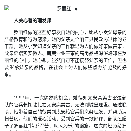
人美心善的理发师
罗丽红做的这些好事发自她的内心，她从小受父母亲的
严格教育和行为感染。她的父亲是个丽江县民政局退休的老
干部，她从小就知道父亲的工作就是为人们做好事做善事，
父亲踏踏实实做人、兢兢业业干事的高尚品格深深烙印在罗
丽红的心中。她心想，虽然自己不能接替父亲的工作，但也
要继承父亲的品格，在社会上为人们做些点力所能及的好
事。
1997年，一次偶然的机会，她得知太安高美古雷达部
队的官兵长期驻扎在太安高美古，无法到城里理发。通过联
系，她带着自己的徒弟到太安给官兵们义务理发，并帮助清
扫营房。他们的爱心活动，受到官兵的一致好评，部队还赠
予了罗丽红“情系军营、助人为乐”的锦旗。这次的经历给罗