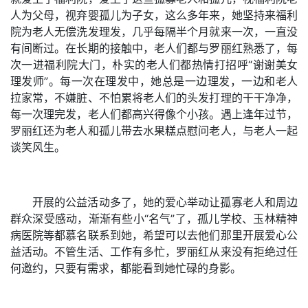
人为父母，视弃婴孤儿为子女，这么多年来，她坚持来福利
院为老人无偿洗发理发，几乎每隔半个月就来一次，一直没
有间断过。在长期的接触中，老人们都与罗丽红熟悉了，每
次一进福利院大门，朴实的老人们都热情打招呼“谢谢美女
理发师”。每一次在理发中，她总是一边理发，一边和老人
拉家常，不嫌脏、不怕累将老人们的头发打理的干干净净，
每一次理完发，老人们都高兴得像个小孩。遇上逢年过节，
罗丽红还为老人和孤儿带去水果糕点慰问老人，与老人一起
谈笑风生。
开展的公益活动多了，她的爱心举动让孤寡老人和周边
群众深受感动，渐渐有些小“名气”了，孤儿学校、玉林精神
病医院等都慕名联系到她，希望可以去他们那里开展爱心公
益活动。不管生活、工作有多忙，罗丽红从来没有拒绝过任
何邀约，只要有需求，都能看到她忙碌的身影。