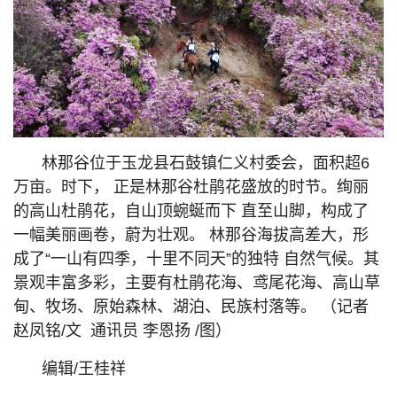
林那谷位于玉龙县石鼓镇仁义村委会，面积超6
万亩。时下， 正是林那谷杜鹃花盛放的时节。绚丽
的高山杜鹃花，自山顶蜿蜒而下 直至山脚，构成了
一幅美丽画卷，蔚为壮观。 林那谷海拔高差大，形
成了“一山有四季，十里不同天”的独特 自然气候。其
景观丰富多彩，主要有杜鹃花海、鸢尾花海、高山草
甸、牧场、原始森林、湖泊、民族村落等。 （记者
赵凤铭/文 通讯员 李恩扬 /图）
编辑/王桂祥