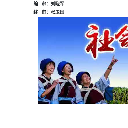
编 审：刘晓军
终 审：张卫国