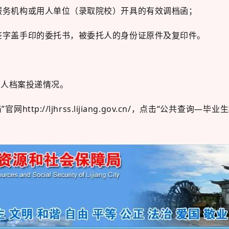
才服务机构或用人单位（录取院校）开具的有效调档函；
签字盖手印的委托书，被委托人的身份证原件及复印件。
询个人档案投递情况。
//ljhrss.lijiang.gov.cn/，
点击“公共查询—毕业