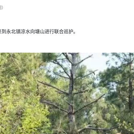
图）
来到永北镇凉水向塘山进行联合巡护。