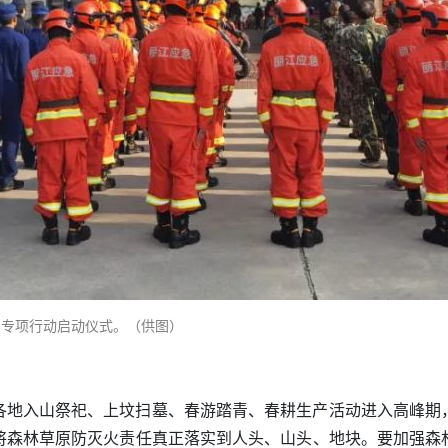
巡护专项行动启动仪式。（供图）
各地入山祭祀、上坟扫墓、春游踏青、春耕生产活动进入高峰期
将森林草原防灭火责任真正落实到人头、山头、地块。要
加强森