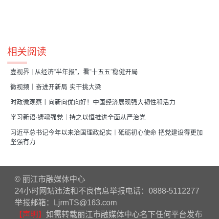
相关阅读
壹视界 | 从经济“半年报”，看“十五五”稳健开局
微视频｜奋进开新局 实干挑大梁
时政微观察丨向新向优向好！中国经济展现强大韧性和活力
学习新语·铸魂强党｜持之以恒推进全面从严治党
习近平总书记今年以来治国理政纪实丨砥砺初心使命 把党建设得更加
坚强有力
© 丽江市融媒体中心
24小时网站违法和不良信息举报电话：0888-5112277
举报邮箱：LjrmTS@163.com
【声明】
如需转载丽江市融媒体中心名下任何平台发布