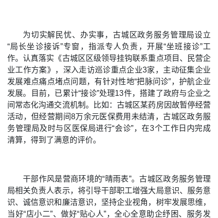
为切实解民忧、办实事，古城区政务服务管理局设立
“局长坐诊接诉”专窗，指派专人负责，开展“坐班接诊”工
作。认真落实《古城区区级领导挂钩联系重点项目、民营企
业工作方案》，深入走访巡诊重点企业3家，主动征集企业
发展难点痛点堵点问题，有针对性地“把脉问诊”，护航企业
发展。目前，已累计“接诊”处理13件，搭建了政府与企业之
间常态化沟通交流机制。比如：古城区某药房因故暂停经营
活动，但经营期间8万余元医保费用未结清，古城区政务服
务管理局及时与区医保局进行“会诊”，在3个工作日内完成
清算，得到了满意的评价。
干部作风是营商环境的“晴雨表”。古城区政务服务管理
局相关负责人表示，将引导干部职工增强大局意识、服务意
识、诚信意识和廉洁意识，坚持企业视角，树牢发展思维，
当好“店小二”、做好“贴心人”，全心全意助企纾困、服务发