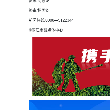
责编/闵志龙
终审/杨国钧
新闻热线/0888—5122344
©丽江市融媒体中心