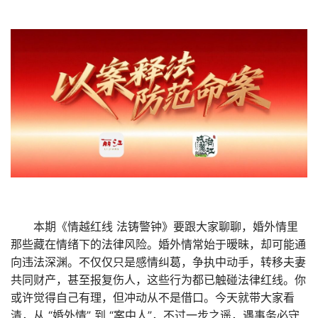
本期《情越红线 法铸警钟》要跟大家聊聊，婚外情里
那些藏在情绪下的法律风险
。婚外情常始于暧昧，却可能通
向违法深渊。不仅仅只是感情纠葛，争执中动手，转移夫妻
共同财产，甚至报复伤人，这些行为都已触碰法律红线。你
或许觉得自己有理，但冲动从不是借口。今天就带大家看
清，从 “婚外情” 到 “案中人”，不过一步之遥，遇事务必守