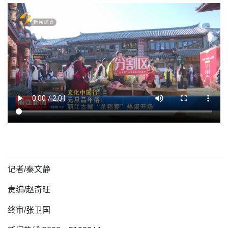
记者/
秦文静
责编/赵奇旺
终审/
张卫国