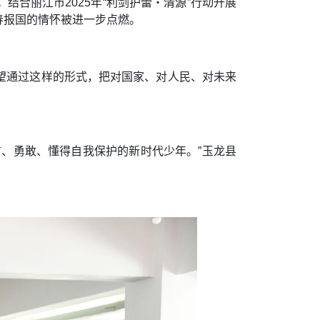
合丽江市2025年“利剑护蕾・清源”行动开展
春报国的情怀被进一步点燃。
望通过这样的形式，把对国家、对人民、对未来
、勇敢、懂得自我保护的新时代少年。”玉龙县