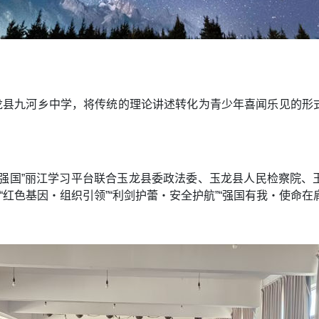
玉龙县九河乡中学，将传统的理论讲述转化为青少年喜闻乐见的
习强国”丽江学习平台联合玉龙县委政法委、玉龙县人民检察院、
“红色基因・组织引领”“利剑护蕾・安全护航”“强国有我・使命在