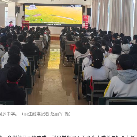
河乡中学。（丽江融媒记者 赵丽军 摄）