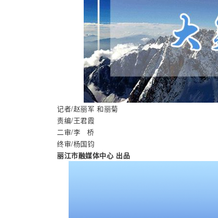
记者/赵丽军 和丽菊
责编/王君霞
二审/李   桥
终审/杨国钧
丽江市融媒体中心 出品