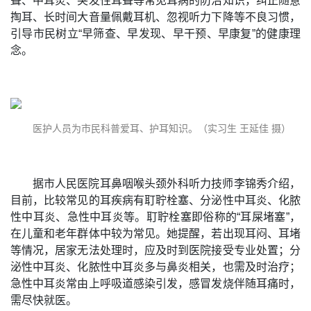
聋、中耳炎、突发性耳聋等常见耳病的防治知识，纠正随意
掏耳、长时间大音量佩戴耳机、忽视听力下降等不良习惯，
引导市民树立“早筛查、早发现、早干预、早康复”的健康理
念。
医护人员为市民科普爱耳、护耳知识。（实习生 王延佳 摄）
据市人民医院耳鼻咽喉头颈外科听力技师李锦秀介绍，
目前，比较常见的耳疾病有耵聍栓塞、分泌性中耳炎、化脓
性中耳炎、急性中耳炎等。耵聍栓塞即俗称的“耳屎堵塞”，
在儿童和老年群体中较为常见。她提醒，若出现耳闷、耳堵
等情况，居家无法处理时，应及时到医院接受专业处置；分
泌性中耳炎、化脓性中耳炎多与鼻炎相关，也需及时治疗；
急性中耳炎常由上呼吸道感染引发，感冒发烧伴随耳痛时，
需尽快就医。