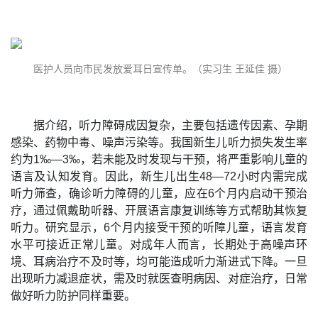
医护人员向市民发放爱耳日宣传单。（实习生 王延佳 摄）
据介绍，听力障碍成因复杂，主要包括遗传因素、孕期
感染、药物中毒、噪声污染等。我国新生儿听力损失发生率
约为1‰—3‰，若未能及时发现与干预，将严重影响儿童的
语言及认知发育。因此，新生儿出生48—72小时内需完成
听力筛查，确诊听力障碍的儿童，应在6个月内启动干预治
疗，通过佩戴助听器、开展语言康复训练等方式帮助其恢复
听力。研究显示，6个月内接受干预的听障儿童，语言发育
水平可接近正常儿童。对成年人而言，长期处于高噪声环
境、耳病治疗不及时等，均可能造成听力渐进式下降。一旦
出现听力减退症状，需及时就医查明病因、对症治疗，日常
做好听力防护同样重要。