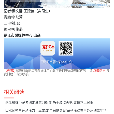
记者/秦文静 王延佳（实习生）
责编/李映芳
二审/钱 磊
终审/郭俊燕
丽江市融媒体中心 出品
【声明】
如需转载丽江市融媒体中心名下任何平台发布的内容，请
点击这里
与
我们建立有效联系。
相关阅读
丽江融媒小记者团走进束河街道 巧手装点火把 读懂本土民俗
​山水间畅享运动活力！玉龙县“全民健身日”系列活动暨户外运动嘉年华