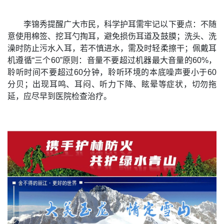
李锦秀提醒广大市民，科学护耳需牢记以下要点：不随
意使用棉签、挖耳勺掏耳，避免损伤耳道及鼓膜；洗头、洗
澡时防止污水入耳，若不慎进水，需及时轻柔擦干；佩戴耳
机遵循“三个60”原则：音量不要超过机器最大音量的60%，
聆听时间不要超过60分钟，聆听环境的本底噪声要小于60
分贝；出现耳鸣、耳闷、听力下降、眩晕等症状，切勿拖
延，应尽早到医院检查治疗。