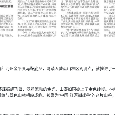
省红河州金平县马鞍底乡，刚踏入营盘山林区观测点，就撞进了
环蝶振翅飞舞，泛着流动的金光，山野如同披上了金色纱幔。林
纹与翠色山林相映成趣。被誉为“中国·红河蝴蝶谷”的这片山谷，