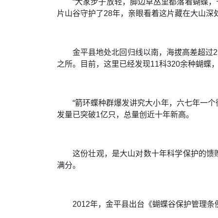
“大家步子放轻，脚边草丛里都落着蝴蝶，
片山谷守护了28年，亲眼看着这片藏在大山深
金平县地处北回归线以南，海拔高差超过2
之所。目前，这里已经发现11科320余种蝴
“箭环蝶种群爆发讲究大小年，六七年一个
发量已突破1亿只，总量创近十年新高。
这份壮观，是大山对数十年科学保护的馈
满分。
2012年，金平县出台《蝴蝶谷保护管理