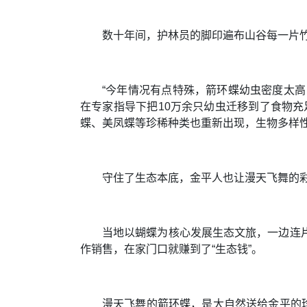
数十年间，护林员的脚印遍布山谷每一片
“今年情况有点特殊，箭环蝶幼虫密度太高
在专家指导下把10万余只幼虫迁移到了食物
蝶、美凤蝶等珍稀种类也重新出现，生物多样
守住了生态本底，金平人也让漫天飞舞的彩
当地以蝴蝶为核心发展生态文旅，一边连
作销售，在家门口就赚到了“生态钱”。
漫天飞舞的箭环蝶，是大自然送给金平的珍