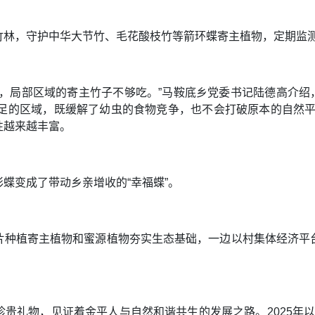
竹林，守护中华大节竹、毛花酸枝竹等箭环蝶寄主植物，定期监
，局部区域的寄主竹子不够吃。”马鞍底乡党委书记陆德高介绍，
充足的区域，既缓解了幼虫的食物竞争，也不会打破原本的自然平
性越来越丰富。
蝶变成了带动乡亲增收的“幸福蝶”。
片种植寄主植物和蜜源植物夯实生态基础，一边以村集体经济平
贵礼物，见证着金平人与自然和谐共生的发展之路。2025年以来