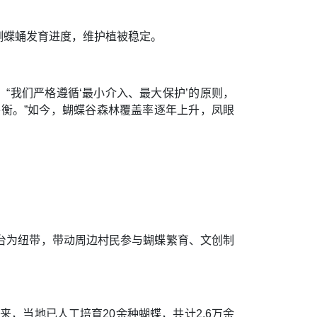
测蝶蛹发育进度，维护植被稳定。
“我们严格遵循‘最小介入、最大保护’的原则，
衡。”如今，蝴蝶谷森林覆盖率逐年上升，凤眼
台为纽带，带动周边村民参与蝴蝶繁育、文创制
，当地已人工培育20余种蝴蝶，共计2.6万余