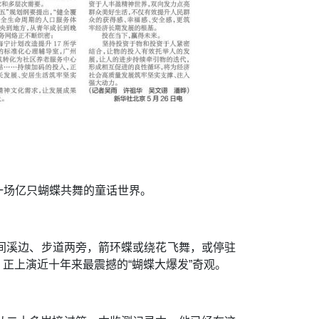
一场亿只蝴蝶共舞的童话世界。
间溪边、步道两旁，箭环蝶或绕花飞舞，或停驻
正上演近十年来最震撼的“蝴蝶大爆发”奇观。