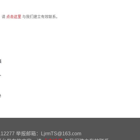
，请
点击这里
与我们建立有效联系。
强
”
举
77 举报邮箱：LjrmTS@163.com