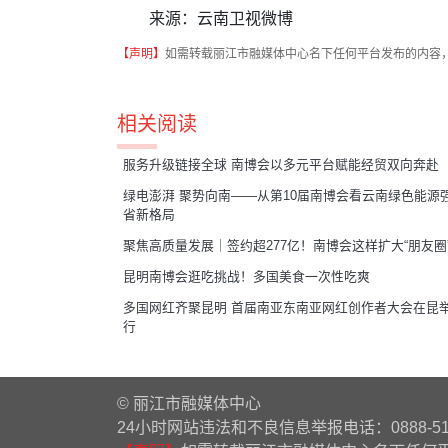
来源：云南卫视微博
【声明】
如需转载丽江市融媒体中心名下任何平台发布的内容
相关阅读
服务升级链接全球 南博会以多元平台赋能经贸双向奔赴
绿电澎湃 聚势向南——从第10届南博会看云南绿色能源
省新格局
聚焦高质量发展｜签约超277亿！南博会这样扩大“朋友圈
昆明南博会逛吃挑战！多国美食一次性吃爽
多国网红齐聚昆明 首届南亚东南亚网红创作者大会在昆
行
© 丽江市融媒体中心
24小时网站违法和不良信息举报电话：0888-51122