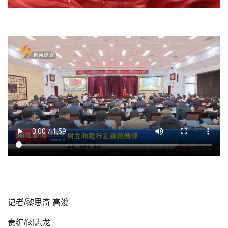
记者/
黎思奇 高浚
责编/闵志龙