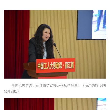
全国优秀导游、丽江市劳动模范张斌作分享。（丽江融媒 记者
吕坤钊摄）