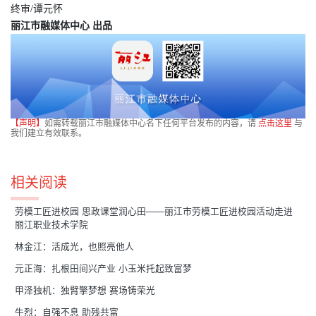
终审/谭元怀
丽江市融媒体中心 出品
【声明】
如需转载丽江市融媒体中心名下任何平台发布的内容，请
点击这里
与
我们建立有效联系。
相关阅读
劳模工匠进校园 思政课堂润心田——丽江市劳模工匠进校园活动走进
丽江职业技术学院
林金江：活成光，也照亮他人
元正海：扎根田间兴产业 小玉米托起致富梦
甲泽独机：独臂擎梦想 赛场铸荣光
牛烈：自强不息 助残共富