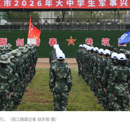
行。（丽江融媒记者 赵庆祖 摄）