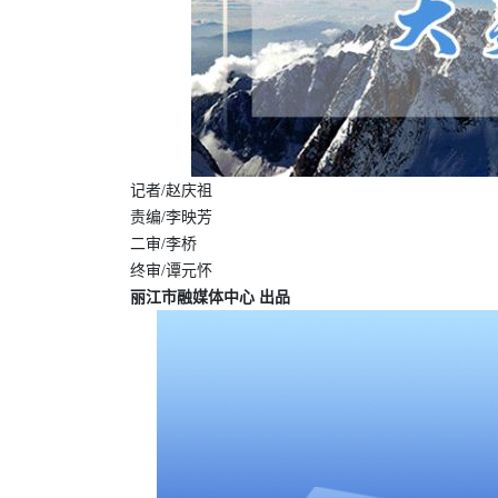
记者/赵庆祖
责编/李映芳
二审/李桥
终审/谭元怀
丽江市融媒体中心 出品