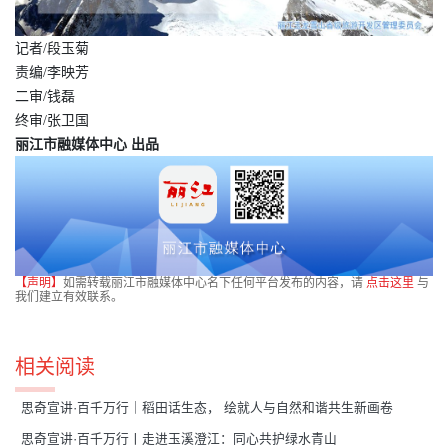
记者/段玉菊
责编/李映芳
二审/钱磊
终审/张卫国
丽江市融媒体中心 出品
【声明】
如需转载丽江市融媒体中心名下任何平台发布的内容，请
点击这里
与
我们建立有效联系。
相关阅读
思奇宣讲·百千万行｜稻田话生态， 绘就人与自然和谐共生新画卷
思奇宣讲·百千万行丨走进玉溪澄江：同心共护绿水青山