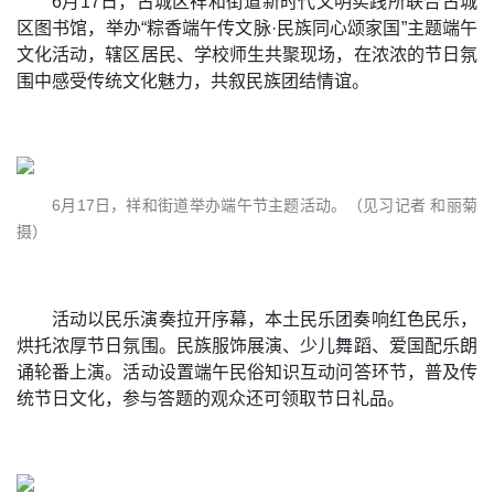
6月17日，古城区祥和街道新时代文明实践所联合古城
区图书馆，举办“粽香端午传文脉·民族同心颂家国”主题端午
文化活动，辖区居民、学校师生共聚现场，在浓浓的节日氛
围中感受传统文化魅力，共叙民族团结情谊。
6月17日，祥和街道举办端午节主题活动。（见习记者 和丽菊
摄）
活动以民乐演奏拉开序幕，本土民乐团奏响红色民乐，
烘托浓厚节日氛围。民族服饰展演、少儿舞蹈、爱国配乐朗
诵轮番上演。活动设置端午民俗知识互动问答环节，普及传
统节日文化，参与答题的观众还可领取节日礼品。