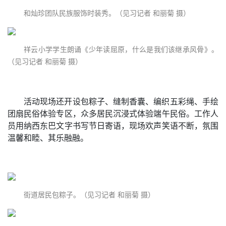
和灿珍团队民族服饰时装秀。（见习记者 和丽菊 摄）
祥云小学学生朗诵《少年读屈原，什么是我们该继承风骨》。
（见习记者 和丽菊 摄）
活动现场还开设包粽子、缝制香囊、编织五彩绳、手绘
团扇民俗体验专区，众多居民沉浸式体验端午民俗。工作人
员用纳西东巴文字书写节日寄语，现场欢声笑语不断，氛围
温馨和睦、其乐融融。
街道居民包粽子。（见习记者 和丽菊 摄）