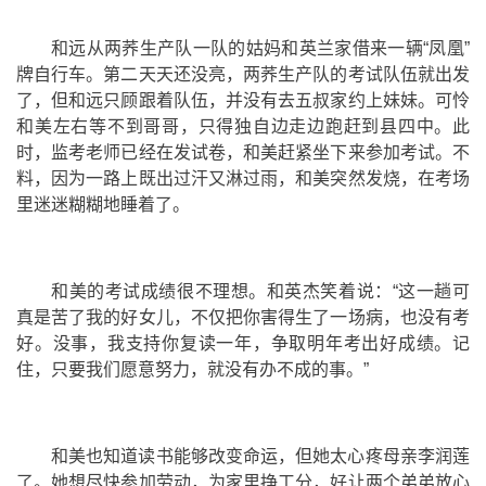
和远从两荞生产队一队的姑妈和英兰家借来一辆“凤凰”
牌自行车。第二天天还没亮，两荞生产队的考试队伍就出发
了，但和远只顾跟着队伍，并没有去五叔家约上妹妹。可怜
和美左右等不到哥哥，只得独自边走边跑赶到县四中。此
时，监考老师已经在发试卷，和美赶紧坐下来参加考试。不
料，因为一路上既出过汗又淋过雨，和美突然发烧，在考场
里迷迷糊糊地睡着了。
和美的考试成绩很不理想。和英杰笑着说：“这一趟可
真是苦了我的好女儿，不仅把你害得生了一场病，也没有考
好。没事，我支持你复读一年，争取明年考出好成绩。记
住，只要我们愿意努力，就没有办不成的事。”
和美也知道读书能够改变命运，但她太心疼母亲李润莲
了。她想尽快参加劳动，为家里挣工分，好让两个弟弟放心