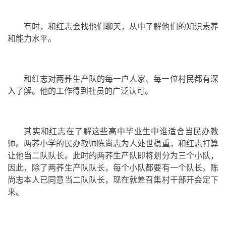
有时，和红志会找他们聊天，从中了解他们的知识素养
和能力水平。
和红志对两荞生产队的每一户人家、每一位村民都有深
入了解。他的工作得到社员的广泛认可。
其实和红志在了解这些高中毕业生中谁适合当民办教
师。两荞小学的民办教师陈尚志为人处世稳重，和红志打算
让他当二队队长。此时的两荞生产队即将划分为三个小队，
因此，除了两荞生产队队长，每个小队都要有一个队长。陈
尚志本人已同意当二队队长，现在就差召集村干部开会定下
来。