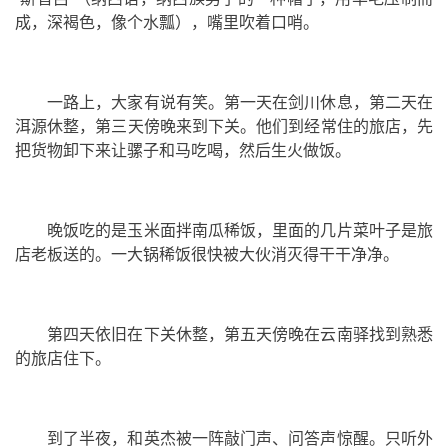
成，深褐色，像个水瓢），嘴里吹着口哨。
一路上，大家有说有笑。第一天在剑川休息，第二天在
洱源休整，第三天傍晚来到下关。他们到经常住的旅店，先
把货物卸下来让骡子和马吃喝，然后生火做饭。
晚饭吃的是玉米面拌南瓜稀饭，里面的几片菜叶子是旅
店老板送的。一大锅稀饭很快被大伙消灭得干干净净。
第四天依旧在下关休整，第五天傍晚在
云南驿
找到熟悉
的旅店住下。
到了半夜，和英杰被一阵敲门声、问答声惊醒。只听外