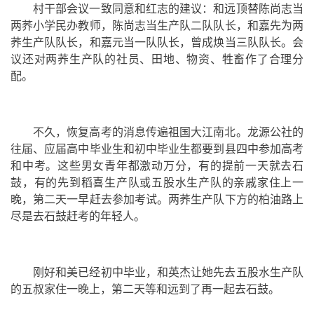
村干部会议一致同意和红志的建议：和远顶替陈尚志当
两荞小学民办教师，陈尚志当生产队二队队长，和嘉先为两
荞生产队队长，和嘉元当一队队长，曾成焕当三队队长。会
议还对两荞生产队的社员、田地、物资、牲畜作了合理分
配。
不久，恢复高考的消息传遍祖国大江南北。
龙源公社
的
往届、应届高中毕业生和初中毕业生都要到县四中参加高考
和中考。这些男女青年都激动万分，有的提前一天就去石
鼓，有的先到稻喜生产队或五股水生产队的亲戚家住上一
晚，第二天一早赶去参加考试。两荞生产队下方的柏油路上
尽是去石鼓赶考的年轻人。
刚好和美已经初中毕业，和英杰让她先去五股水生产队
的五叔家住一晚上，第二天等和远到了再一起去石鼓。