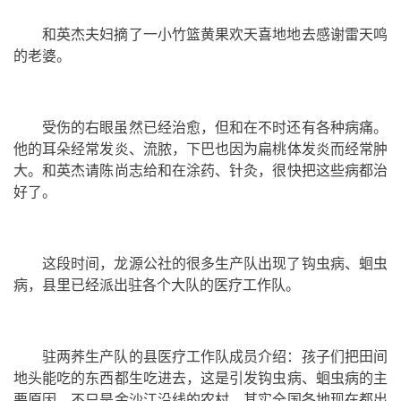
和英杰夫妇摘了一小竹篮黄果欢天喜地地去感谢雷天鸣
的老婆。
受伤的右眼虽然已经治愈，但和在不时还有各种病痛。
他的耳朵经常发炎、流脓，下巴也因为扁桃体发炎而经常肿
大。和英杰请陈尚志给和在涂药、针灸，很快把这些病都治
好了。
这段时间，龙源公社的很多生产队出现了
钩虫病
、蛔虫
病，县里已经派出驻各个大队的医疗工作队。
驻两荞生产队的县医疗工作队成员介绍：孩子们把田间
地头能吃的东西都生吃进去，这是引发钩虫病、蛔虫病的主
要原因。不只是金沙江沿线的农村，其实全国各地现在都出