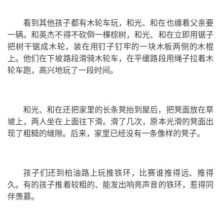
看到其他孩子都有木轮车玩，和光、和在也缠着父亲要
一辆。和英杰不得不砍倒一棵棕树，和光、和在立即用锯子
把树干锯成木轮，装在用钉子钉牢的一块木板两侧的木棍
上。他们在下坡路段滑骑木轮车，在平缓路段用绳子拉着木
轮车跑，高兴地玩了一段时间。
和光、和在还把家里的长条凳抬到屋后，把凳面放在草
坡上，两人坐在上面往下滑。滑了几次，原本光滑的凳面出
现了粗糙的缝隙。后来，家里已经没有一条像样的凳子。
孩子们还到柏油路上玩推铁环，比赛谁推得远、推得
久。有的孩子推着较粗的、能发出响亮声音的铁环，惹得同
伴羡慕。