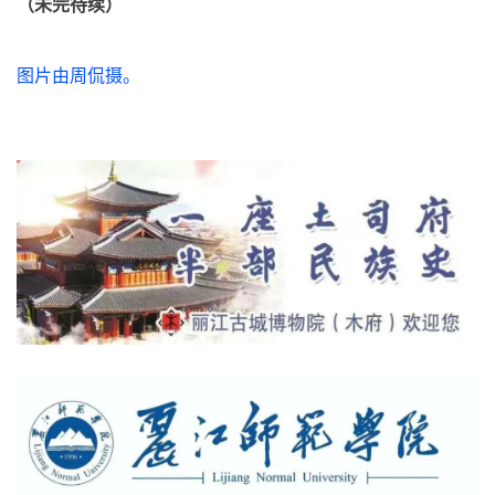
（未完待续）
图片由周侃摄。