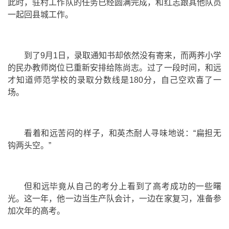
此时，驻村工作队的任务已经圆满完成，和红志跟其他队员
一起回县城工作。
到了9月1日，录取通知书却依然没有寄来，而两荞小学
的民办教师岗位已重新安排给陈尚志。过了一段时间，和远
才知道师范学校的录取分数线是180分，自己空欢喜了一
场。
看着和远苦闷的样子，和英杰耐人寻味地说：“扁担无
钩两头空。”
但和远毕竟从自己的考分上看到了高考成功的一些曙
光。这一年，他一边当生产队会计，一边在家复习，准备参
加次年的高考。