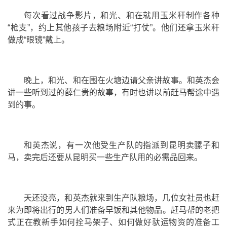
每次看过战争影片，和光、和在就用玉米秆制作各种
“枪支”，约上其他孩子去粮场附近“打仗”。他们还拿玉米秆
做成“眼镜”戴上。
晚上，和光、和在围在火塘边请父亲讲故事。和英杰会
讲一些听到过的薛仁贵的故事，有时也讲以前赶马帮途中遇
到的事。
和英杰说，有一次他受生产队的指派到昆明卖骡子和
马，卖完后还要从昆明买一些生产队用的必需品回来。
天还没亮，和英杰就来到生产队粮场，几位女社员也赶
来为即将出行的男人们准备早饭和其他物品。赶马帮的老把
式正在教新手如何拴马架子、如何做好驮运物资的准备工