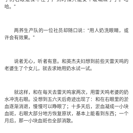
哈。”
两荞生产队
的一位社员却随口说：“用人奶洗眼睛，或
许会有效果。”
说者无心，听者有意。和英杰夫妇想到前些天雷天鸣的
老婆生了个女儿，就去求她用奶水试一试。
就这样，和在每天去雷天鸣家两次，用雷天鸣老婆的奶
水冲洗右眼。没想到五六天后奇迹出现了：和在右眼里的淤
血逐渐消退，慢慢可以睁眼了；十多天后，淤血凝成一小块
血斑，右眼大部分地方恢复原状，基本上能看到东西；一个
月后，那一小块血斑也全部消散。