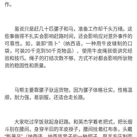
作。
虽说只是赶几十匹骡子和马，准备工作却千头万绪。这
些事做得不扎实会影响赶路时间，还会影响应对意外事件的
可靠性。如，装卸“简卜”（纳西语，一种用牛皮缝制的口
袋，可装20千克到50千克物品）、使用牛皮绳就很讲究经
验和技巧。绳子的打结次数不够、方式不对都会影响所驮物
资的稳固性和质量。
马帮主要靠骡子驮运货物，因为骡子体格壮实，性格温
顺，耐力强，易驯服，还适合走长路。
大家吃过早饭就起身赶路。和英杰学着老把式，把长烟
斗别在腰间，身穿半旧的羊皮褂子，腰间拴着红布条，头戴
“斯普吕”（纳西语，纳西族男子的一种帽子，用羊毛压制而