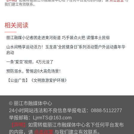
【声明】
如需转载丽江市融媒体中心名下任何平台发布的内容，请
点击这里
与
我们建立有效联系。
相关阅读
丽江融媒小记者团走进束河街道 巧手装点火把 读懂本土民俗
​山水间畅享运动活力！玉龙县“全民健身日”系列活动暨户外运动嘉年华
启动
一条“爱豆”视频，4万元没了
预防溺水，警惕这6大高危场景！
【公益广告】《文明旅游爱护环境》
© 丽江市融媒体中心
24小时网站违法和不良信息举报电话：0888-5112277
举报邮箱：LjrmTS@163.com
【声明】
如需转载丽江市融媒体中心名下任何平台发布
的内容，请
点击这里
与我们建立有效联系。