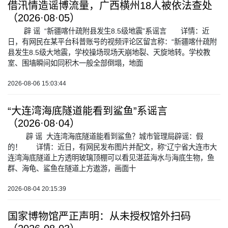
借汛情造谣博流量，广西横州18人被依法查处
（2026·08·05）
辟 谣 “新疆喀什疏附县发生8.5级地震”系谣言 详情：近
日，有网民在某平台科普账号的视频评论区留言称：“新疆喀什疏附
县发生8.5级大地震，学校操场现场天崩地裂、天旋地转。学校教
室、围墙瞬间如同积木一般全部倒塌，地面
2026-08-06 15:03:44
“大连湾海底隧道能看到鲨鱼”系谣言
（2026·08·04）
辟 谣 大连湾海底隧道能看到鲨鱼？城市管理局辟谣：假
的！ 详情：近日，有网民发布图片并配文，称“辽宁省大连市大
连湾海底隧道上方透明玻璃顶棚可以看见湛蓝海水与海底生物，鱼
群、海龟、鲨鱼在隧道上方遨游，画面十
2026-08-04 20:15:39
国家博物馆严正声明：从未授权馆外扫码