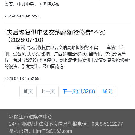
属实。中共中央、国务院发布
2026-07-14 09:15:51
“灾后恢复供电要交纳高额抢修费”不实
（2026·07·10）
辟 谣 “灾后恢复供电要交纳高额抢修费”不实 详情：近
期，受台风“美莎克”影响，广西多地出现持续强降雨，防汛形势严
峻。台风导致部分地区停电，网上流传“恢复供电要交纳高额抢修费”
的说法，引发关注。经中国南方
2026-07-13 15:52:55
首页
上一页
下一页(共32页)
尾页
© 丽江市融媒体中心
24小时网站违法和不良信息举报电话：0888-5112277
举报邮箱：LjrmTS@163.com