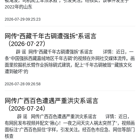
被淹没，司机爬上车顶求救”，引发关注。经核实，该事件发生于
2022年的山东
2026-07-29 09:25:23
网传“西藏千年古碉遭强拆”系谣言
（2026·07·27）
辟 谣 网传“西藏千年古碉遭强拆”系谣言 详情：近日，一
条“中国强拆西藏嘉绒地区千年古碉”的视频在外网社交媒体流传。画
面里挖掘机长臂作业拆除碉式建筑，配上“千年古碉被毁”“藏族文化
遭到破坏”的
2026-07-28 09:26:58
网传广西百色遭遇严重洪灾系谣言
（2026·07·24）
辟 谣 网传广西百色遭遇严重洪灾系谣言 详情：近日，
有网民发布视频并配文“揪心！一夜之间天灾人祸太突然了”，视频画
面标注“广西百色挺住”字样，引发关注。经百色市应急、网信等部门
核查