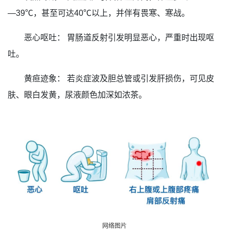
—39℃，甚至可达40℃以上，并伴有畏寒、寒战。
恶心呕吐： 胃肠道反射引发明显恶心，严重时出现呕
吐。
黄疸迹象： 若炎症波及胆总管或引发肝损伤，可见皮
肤、眼白发黄，尿液颜色加深如浓茶。
网络图片