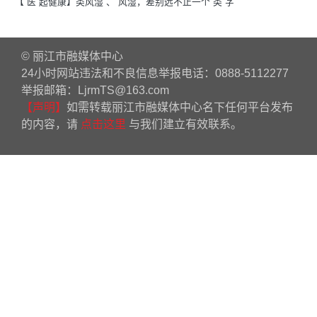
【“医”起健康】类风湿 、 风湿，差别远不止一个“类”字
© 丽江市融媒体中心
24小时网站违法和不良信息举报电话：0888-5112277
举报邮箱：LjrmTS@163.com
【声明】
如需转载丽江市融媒体中心名下任何平台发布
的内容，请
点击这里
与我们建立有效联系。