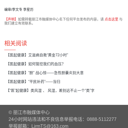
编审/李文专 李星历
【声明】
如需转载丽江市融媒体中心名下任何平台发布的内容，请
点击这里
与
我们建立有效联系。
相关阅读
【医起健康】艾滋病自救“黄金72小时”
【医起健康】如何管控我们的血压？
【医起健康】“胆” 战心惊——急性胆囊炎别大意
【医起健康】“平民补药”——当归
【“医”起健康】类风湿 、 风湿，差别远不止一个“类”字
© 丽江市融媒体中心
24小时网站违法和不良信息举报电话：0888-5112277
举报邮箱：LjrmTS@163.com