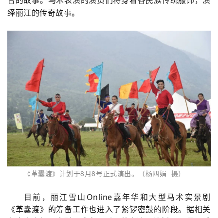
绎丽江的传奇故事。
《革囊渡》计划于8月8号正式演出。（杨四娟 摄）
目前，丽江雪山Online嘉年华和大型马术实景剧
《革囊渡》的筹备工作也进入了紧锣密鼓的阶段。据相关