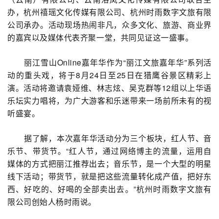
办，杭州禧瑶文化传媒有限公司、杭州时雨数字文旅有限
公司承办。活动现场热闹非凡，众多文化、旅游、商业界
的嘉宾以及媒体代表齐聚一堂，共同见证这一盛事。
丽江雪山Online嘉年华作为“丽江文旅嘉年华”系列活
动的重头戏，将于8月24日至25日在猎鹰谷景区精彩上
演。活动将邀请袁娅维、林志炫、吴克群等12组以上华语
乐坛实力唱将，为广大游客和乐迷带来一场前所未有的视
听盛宴。
据了解，本次嘉年华活动分为三个板块，红人节、音
乐节、带货节。“红人节，通过网络博主的流量，运用自
媒体的方式把丽江推荐出去；音乐节，是一个大型的明星
线下活动；带货节，就是把这些流量转化成产值，把好东
西、好吃的、好喝的全部卖出去。”杭州时雨数字文旅有
限公司创始人杨时雨说。