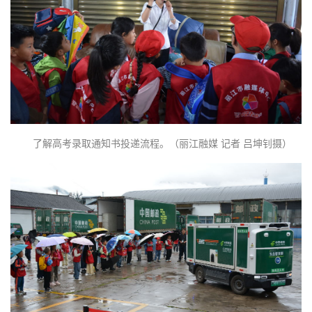
了解高考录取通知书投递流程。（丽江融媒 记者 吕坤钊摄）