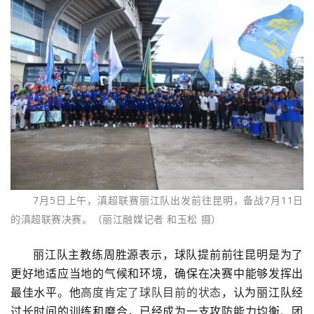
7
月
5
日上午
，滇超联赛丽江队出发前往昆明，备战
7
月
11
日
的滇超联赛决赛。（丽江融媒记者 和玉松 摄）
丽江队主教练周胜源表示，球队提前前往昆明是为了
更好地适应当地的气候和环境，确保在决赛中能够发挥出
最佳水平。他
高度肯定了
球队目前的状态
，认为丽江队经
过长时间的训练和磨合，已经成为一支攻防能力均衡、团