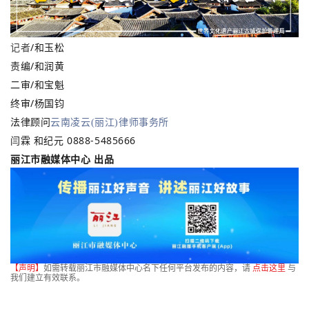
记者
/和玉松
责编/和润黄
二审/和宝魁
终审/杨国钧
法律顾问
云南凌云(丽江)律师事务所
闫霖 和纪元 0888-5485666
丽江市融媒体中心 出品
【声明】
如需转载丽江市融媒体中心名下任何平台发布的内容，请
点击这里
与
我们建立有效联系。