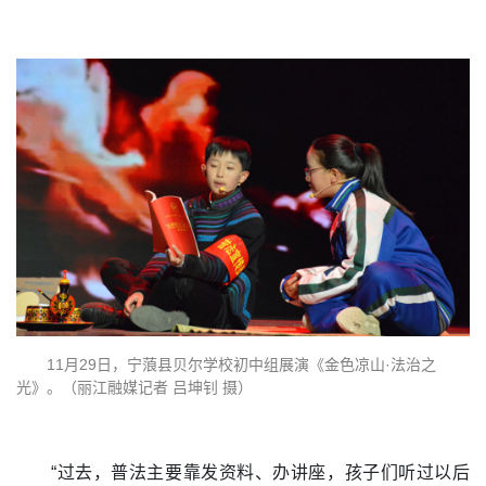
11月29日，宁蒗县贝尔学校初中组展演《金色凉山·法治之
光》。（丽江融媒记者 吕坤钊 摄）
“过去，普法主要靠发资料、办讲座，孩子们听过以后