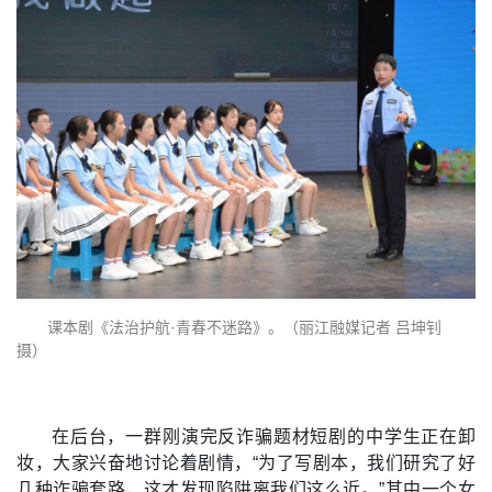
课本剧《法治护航·青春不迷路》。（丽江融媒记者 吕坤钊
摄）
在后台，一群刚演完反诈骗题材短剧的中学生正在卸
妆，大家兴奋地讨论着剧情，“为了写剧本，我们研究了好
几种诈骗套路，这才发现陷阱离我们这么近。”其中一个女