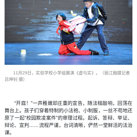
11月29日，实验学校小学组展演《虚与实》。（丽江融媒记者
吕坤钊 摄）
“开庭！”一声稚嫩却庄重的宣告，随法槌敲响，回荡在
舞台上。孩子们穿着特制的小法袍、小制服，一丝不苟地还
原了一起“校园欺凌案件”的审理过程。起诉、答辩、举证、
辩论、宣判……流程严谨，台词清晰，俨然一堂鲜活的法治
课。