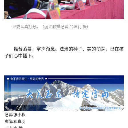
评委认真打分。（丽江融媒记者 吕坤钊 摄）
舞台落幕，掌声渐息。法治的种子、美的萌芽，已在孩
子们心中播下。
记者/张小秋
责编/和真羽