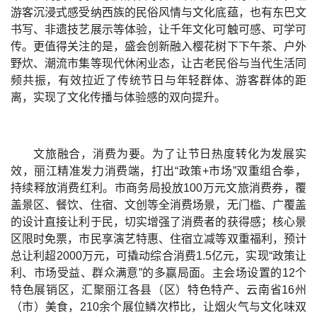
游客沉浸式感受纳西族的民俗风情与文化底蕴，也有东巴文
书写、非遗技艺展示等体验，让千年文化可触可感、可学可
传。更值得关注的是，盛会创新融入樱花树下下午茶、户外
野炊、潮流市集等现代休闲业态，让古老民俗与当代生活同
频共振，有效拉近了传统节日与年轻群体、游客群体的距
离，实现了文化传播与体验感的双向提升。
文旅融合，消费为要。为了让节日热度转化为发展实
效，丽江精准发力消费端，打出“政策+市场”双重组合拳，
持续释放消费红利。市商务局投放100万元文旅消费券，覆
盖景区、餐饮、住宿、文创等全消费场景，无门槛、广覆盖
的设计直接让利于民，切实增强了消费者的获得感；核心景
区限时免票，市民享演艺特惠、住宿立减等双重福利，预计
总让利超2000万元，可撬动综合消费1.5亿元，实现“政策让
利、市场受益、群众满意”的多赢局面。主会场设置的12个
特色展销区，汇聚丽江各县（区）特色特产、云南省16州
（市）美食，210余个展位鳞次栉比，让烟火气与文化味双