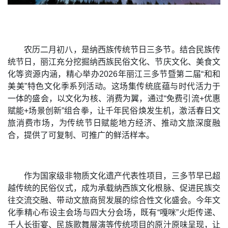
农历二月初八，是纳西族传统节日三多节。结合民族传
统节日，丽江充分挖掘纳西族民俗文化、节庆文化、美食文
化等资源内涵，精心举办2026年丽江三多节暨第二届“和和
美美”特色文化季系列活动。这场集传统底蕴与时代活力于
一体的盛会，以文化为核、消费为翼，通过“免费引流+优惠
赋能+场景创新”组合拳，让千年民俗焕发生机，激活春日文
旅消费市场，为传统节日赋能地方经济、推动文旅深度融
合，提供了可复制、可推广的鲜活样本。
作为国家级非物质文化遗产代表性项目，三多节早已超
越传统的民俗仪式，成为承载纳西族文化根脉、促进民族交
往交流交融、带动文旅商贸发展的综合性文化盛会。今年文
化季精心布设主会场与四大分会场，既有“嘎咪”火炬传递、
千人长街宴、民族歌舞展演等传统项目的原汁原味呈现，让