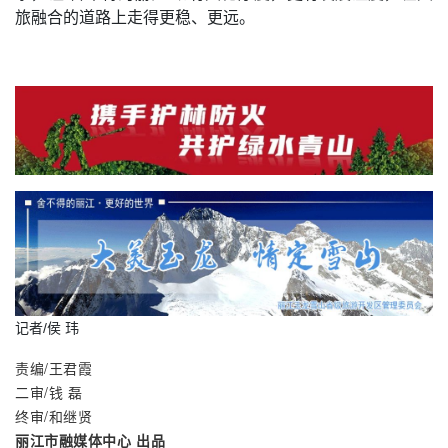
旅融合的道路上走得更稳、更远。
记者/侯 玮
责编/王君霞
二审/钱 磊
终审/和继贤
丽江市融媒体中心 出品