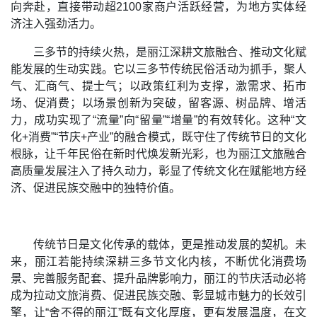
向奔赴，直接带动超2100家商户活跃经营，为地方实体经
济注入强劲活力。
三多节的持续火热，是丽江深耕文旅融合、推动文化赋
能发展的生动实践。它以三多节传统民俗活动为抓手，聚人
气、汇商气、提士气；以政策红利为支撑，激需求、拓市
场、促消费；以场景创新为突破，留客源、树品牌、增活
力，成功实现了“流量”向“留量”“增量”的有效转化。这种“文
化+消费”“节庆+产业”的融合模式，既守住了传统节日的文化
根脉，让千年民俗在新时代焕发新光彩，也为丽江文旅融合
高质量发展注入了持久动力，彰显了传统文化在赋能地方经
济、促进民族交融中的独特价值。
传统节日是文化传承的载体，更是推动发展的契机。未
来，丽江若能持续深耕三多节文化内核，不断优化消费场
景、完善服务配套、提升品牌影响力，丽江的节庆活动必将
成为拉动文旅消费、促进民族交融、彰显城市魅力的长效引
擎，让“舍不得的丽江”既有文化厚度，更有发展温度，在文