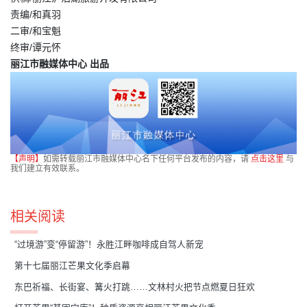
责编/和真羽
二审/和宝魁
终审/谭元怀
丽江市融媒体中心 出品
【声明】
如需转载丽江市融媒体中心名下任何平台发布的内容，请
点击这里
与
我们建立有效联系。
相关阅读
“过境游”变“停留游”！永胜江畔咖啡成自驾人新宠
第十七届丽江芒果文化季启幕
东巴祈福、长街宴、篝火打跳……文林村火把节点燃夏日狂欢