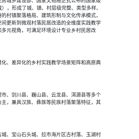
住房城乡建设部、国家文物局正式公布的国家级
记载），形成了城、镇、村层级完整、类型多样、
特的村镇聚落格局、建筑形制与文化传承模式，
空间更新到微观村落民居改造的全维度实践教学
和多元视角，可满足环境设计专业乡村民居改
模化、差异化的乡村实践教学场景矩阵和高原典
理市、剑川县、巍山县、云龙县、洱源县等多个
为主，兼具汉族、彝族等民族村落聚落特征，其
古城、宝山石头城、拉市海片区古村落、玉湖村