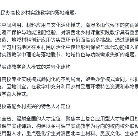
北民办高校乡村实践教学的落地难题。
地空间利用、材料应用与文化活化模式，潮湿多雨气候下的防雨
的遗产保护与功能适配经验，对滇西北乡村课堂实践教学具有重
改造、地域材料创新应用等实践环节仍面临诸多挑战。通过调研
，学习川渝地区在乡村民居活化中传统形制保留与现代功能植入
村实践教学中理论与落地脱节、地域特色与功能需求失衡的难题
堂实践教学育人模式的差异化建构
科高校专业实践模式趋同化的不利局面，避免办学模式雷同。根
位，因地制宜，在教学中充分利用乡村民居环境特色资源和非物
教学育人模式。
高校适配乡村振兴的特色人才定位
向全省、辐射全国的人才定位，聚焦本土复合应用型人才培养目
校课堂实践课题，构建以乡村课堂实践教学为导向的校内校外联
应用型人才，重点强化学生对滇西北本土材料、民族文化、生态