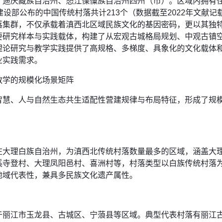
、迪庆藏族自治州、怒江傈僳族自治州四州（市）。区域内拥有
建设部公布的中国传统村落共计213个（数据截至2022年文献
落集群，不仅承载着滇西北区域民族文化的基因密码，更以其独
要研究样本与实践载体，构建了从宏观古城格局规划、中观古镇
理论研究与教学实践提供了高规格、多梯度、具象化的文化载体
业实践需求。
教学的规模化场景矩阵
智慧、人与自然生态共生适配性营建规律与布局特征，形成了规
在大理白族自治州，为滇西北传统村落数量最多的区域，涵盖大
溪寺登村、大理凤阳邑村、喜洲村等，村落类型以白族传统村落
地域代表性，兼具多民族文化遗产属性。
于丽江市玉龙县、古城区、宁蒗县等区域。典型代表村落有丽江