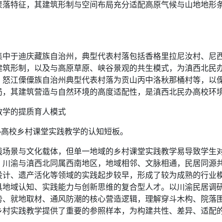
聚落特征，其建筑形制与空间布局充分适配高原气候与山地地形
集中于迪庆藏族自治州，典型代表村落包括香格里拉尼汝村、尼
建筑形制，以及与高原草原、峡谷景观的共生模式，为滇西北民
。怒江傈僳族自治州典型代表村落为贡山丙中洛秋那桶村等，以
局，其建筑营造与自然环境的高度适配性，是滇西北民办高校环
教学的提质育人模式
办高校乡村课堂实践教学的认知短板。
践场景与文化载体，但单一地域的乡村课堂实践教学易导致学生
。川渝与滇西北同属西南地区，地域相邻、文脉相通，民居同源
设计、遗产活化等领域的实践起步较早，形成了较为成熟的行业
具地域认知、实践能力与创新思维的复合型人才。以川渝民居调
势、就地取材、通风防潮的核心营造逻辑，理解穿斗木构、院落
乡村实践教学提供了重要的参照样本，为构建共性、差异、适配